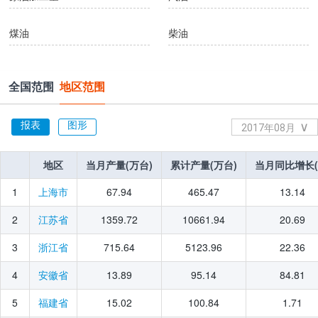
煤油
柴油
燃料油
石脑油
全国范围
地区范围
液化石油气
石油焦
报表
图形
∨
2017年08月
石油沥青
焦炭
2026年07月
地区
地区
当月产量(万台)
当月产量(万台)
累计产量(万台)
累计产量(万台)
当月同比增长(
当月同比增长(
2026年06月
发电量
火力发电量
2026年05月
1
67.94
465.47
13.14
上海市
2026年04月
水力发电量
核能发电量
2
1359.72
10661.94
20.69
江苏省
2026年03月
3
715.64
5123.96
22.36
浙江省
风力发电量
太阳能发电量
2026年02月
4
13.89
95.14
84.81
安徽省
2026年01月
煤气
2025年12月
5
15.02
100.84
1.71
福建省