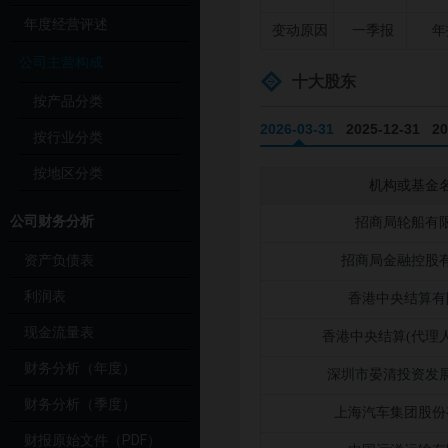
年度经营评述
变动原因
一季报
年
公司主营构成
十大股东
按产品分类
2026-03-31
2025-12-31
20
按行业分类
2023-09-30
2023-06-30
20
按地区分类
机构或基金
2021-03-31
2020-12-31
20
公司财务分析
招商局轮船有
资产负债表
招商局金融控股
利润表
香港中央结算有
现金流量表
香港中央结算(代理
财务分析（年度）
深圳市晏清投资发
财务分析（季度）
上海汽车集团股份
财报原始文件（PDF）