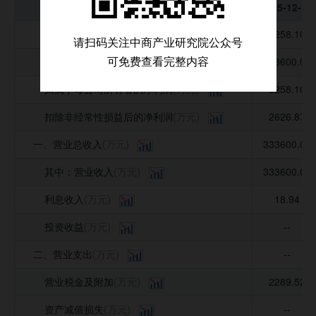
科目\年度
科目\年度
2025-12-31
2025-12-31
公司并购事件
净利润
3258.10
(万元)
请扫码关注中商产业研究院公众号
募集资金投向
营业总收入
333600.00
可免费查看完整内容
(万元)
公司公告信息
归属于母公司所有者的净利润
3258.10
(万元)
扣除非经常性损益后的净利润
2626.87
(万元)
一、营业总收入
333600.00
(万元)
其中：营业收入
333600.00
(万元)
利息收入
18.94
(万元)
投资收益
--
(万元)
二、营业支出
--
(万元)
营业税金及附加
2289.52
(万元)
资产减值损失
--
(万元)