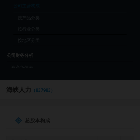
公司主营构成
按产品分类
按行业分类
按地区分类
公司财务分析
资产负债表
利润表
海峡人力
现金流量表
（837983）
财务分析（年度）
财务分析（季度）
总股本构成
财报原始文件（PDF）
公司投资分析