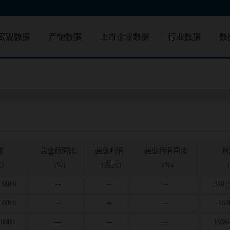
宏观数据
产销数据
上市企业数据
行业数据
数
地区数据
产量数据
A股
港股
新三板
并购查询
中国数据
销量数据
额
营业额同比
营业利润
营业利润同比
利
)
（%)
（港元)
（%)
（
.0000
--
--
--
3101
.0000
--
--
--
-168
.0000
--
--
--
1936