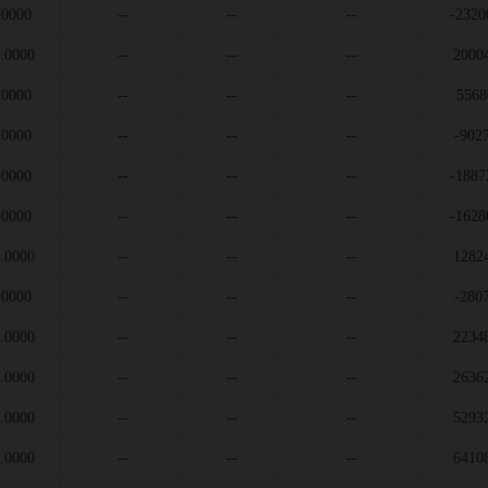
.0000
--
--
--
-2320
.0000
--
--
--
2000
.0000
--
--
--
5568
.0000
--
--
--
-902
.0000
--
--
--
-1887
.0000
--
--
--
-1628
.0000
--
--
--
1282
.0000
--
--
--
-280
.0000
--
--
--
2234
.0000
--
--
--
2636
.0000
--
--
--
5293
.0000
--
--
--
6410