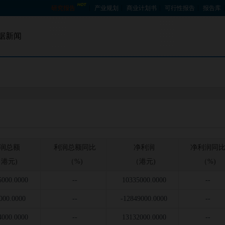
研究报告
产业规划
商业计划书
可行性报告
报告库
据新闻
招股书查询
宏观数据
资金投向查询
产销数据
贸易数据
企业数据
润总额
利润总额同比
净利润
净利润同
港元)
（%)
（港元)
（%)
5000.0000
--
10335000.0000
--
000.0000
--
-12849000.0000
--
4000.0000
--
13132000.0000
--