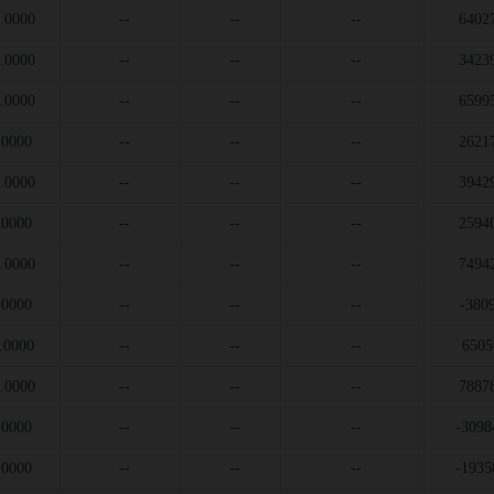
.0000
--
--
--
6402
.0000
--
--
--
3423
.0000
--
--
--
6599
.0000
--
--
--
2621
.0000
--
--
--
3942
.0000
--
--
--
2594
.0000
--
--
--
7494
.0000
--
--
--
-380
.0000
--
--
--
6505
.0000
--
--
--
7887
.0000
--
--
--
-3098
.0000
--
--
--
-1935