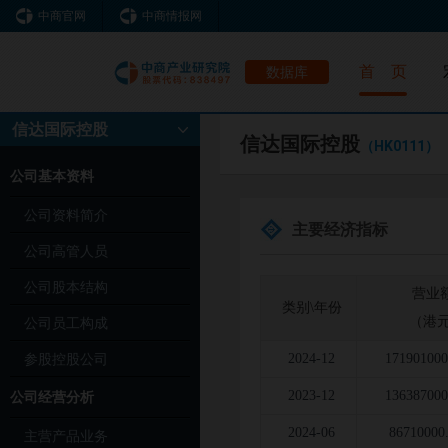
中商官网
中商情报网
首 页
数据库
信达国际控股
信达国际控股
（HK0111）
公司基本资料
公司资料简介
主要经济指标
公司高管人员
公司股本结构
营业
类别\年份
（港元
公司员工构成
参股控股公司
2024-12
171901000
2023-12
136387000
公司经营分析
2024-06
86710000
主营产品业务