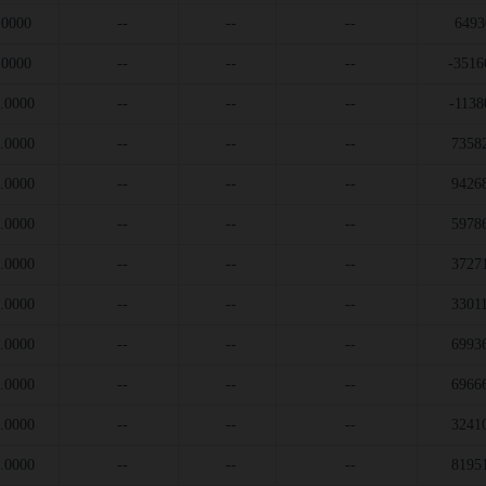
.0000
--
--
--
6493
.0000
--
--
--
-3516
.0000
--
--
--
-1138
.0000
--
--
--
7358
.0000
--
--
--
9426
.0000
--
--
--
5978
.0000
--
--
--
3727
.0000
--
--
--
3301
.0000
--
--
--
6993
.0000
--
--
--
6966
.0000
--
--
--
3241
.0000
--
--
--
8195