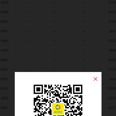
.0000
--
--
--
2711
.0000
--
--
--
1654
.0000
--
--
--
1114
.0000
--
--
--
2841
.0000
--
--
--
-855
.0000
--
--
--
4448
.0000
--
--
--
6912
.0000
--
--
--
5120
.0000
--
--
--
-366
.0000
--
--
--
3507
.0000
--
--
--
5387
.0000
--
--
--
2652