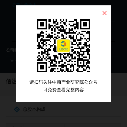
公司主营构成
按产品分类
按行业分类
按地区分类
公司财务分析
资产负债表
利润表
信达国际控股
现金流量表
请扫码关注中商产业研究院公众号
（HK0111）
可免费查看完整内容
财务分析（年度）
财务分析（季度）
总股本构成
财报原始文件（PDF）
公司投资分析