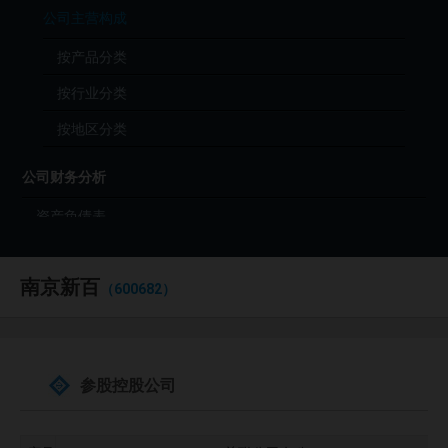
公司主营构成
按产品分类
按行业分类
按地区分类
公司财务分析
资产负债表
利润表
南京新百
现金流量表
（600682）
财务分析（年度）
财务分析（季度）
参股控股公司
财报原始文件（PDF）
公司投资分析