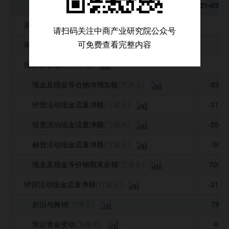
科目\年度
科目\年度
2021-03-3
2021-0
公司并购事件
原始货币
--
(万港元)
请扫码关注中商产业研究院公众号
募集资金投向
审计意见
--
可免费查看完整内容
(万港元)
公司公告信息
报表核心指标
--
(万港元)
现金及现金等价物净增加额
-9304
(万港元)
经营活动现金流量净额
-3129
(万港元)
投资活动现金流量净额
-5576
(万港元)
融资活动现金流量净额
-599.
(万港元)
现金及现金等价物期末余额
7054.
(万港元)
经营活动现金流量净额
-3129
(万港元)
折旧与摊销
793.
(万港元)
营运资金变动
-64.
(万港元)