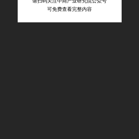
请扫码关注中商产业研究院公众号
公司并购事件
可免费查看完整内容
募集资金投向
公司公告信息