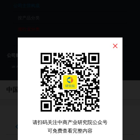
公司主营构成
按产品分类
按行业分类
按地区分类
公司财务分析
资产负债表
利润表
中国光大控股
现金流量表
（HK0165）
财务分析（年度）
财务分析（季度）
请扫码关注中商产业研究院公众号
财报原始文件（PDF）
按行业分类
可免费查看完整内容
公司投资分析