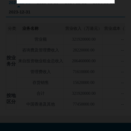
2025-12-31
2025-06-30
2024-12-31
2024-06-30
公司并购事件
2023-12-31
募集资金投向
公司公告信息
分类
业务名称
营业收入（万港元）
营业成本（万
营业额
321920000.00
--
咨询费及管理费收入
28220000.00
--
按业
来自投资物业租金总收入
206460000.00
--
务分
管理费收入
71610000.00
--
存货销售
15620000.00
--
合计
321920000.00
--
按地
区分
中国香港及其他
77450000.00
--