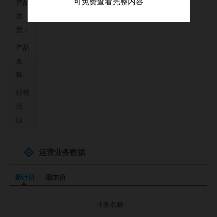
可免费查看完整内容
产品
公司并购事件
类
募集资金投向
型：
公司公告信息
产品
名
称：
经营
范
围：
运营业务数据
累计值
期末值
业务名称