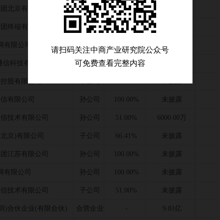
集团北京有限公司
孙公司
100.00%
-
集团终端有限公司
子公司
100.00%
-
网有限公司
孙公司
100.00%
未披露
请扫码关注中商产业研究院公众号
可免费查看完整内容
息通信科技有限公司
孙公司
100.00%
未披露
际控股有限公司
子公司
100.00%
未披露
通信有限公司
孙公司
100.00%
未披露
通信技术有限公司
孙公司
51.00%
6000.00万
(北京)有限公司
子公司
66.41%
未披露
集团江苏有限公司
孙公司
100.00%
未披露
网有限公司
孙公司
100.00%
未披露
通信技术有限公司
子公司
51.00%
未披露
圳)合伙企业(有限合伙)
合营企业
-
9.81亿