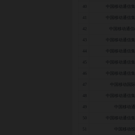
40
中国移动通信
41
中国移动通信
42
中国移动通信(
43
中国移动通信
44
中国移动通信
45
中国移动通信
46
中国移动通信
47
中国移动国
48
中国移动通信
49
中国移动
50
中国移动通信
51
中国移动