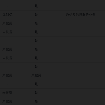
-
是
-2.52亿
是
通信及信息服务业务
未披露
是
未披露
是
-
是
未披露
是
未披露
是
-
是
未披露
未披露
-
是
未披露
是
未披露
是