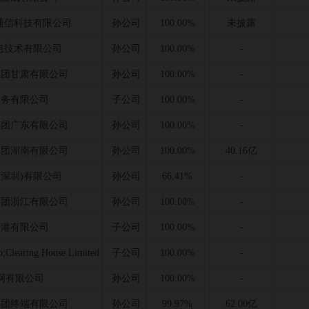
息通信科技有限公司
孙公司
100.00%
未披露
信息技术有限公司
孙公司
100.00%
-
集团甘肃有限公司
孙公司
100.00%
-
服务有限公司
子公司
100.00%
-
集团广东有限公司
孙公司
100.00%
-
集团湖南有限公司
孙公司
100.00%
40.16亿
(深圳)有限公司
孙公司
66.41%
-
集团浙江有限公司
孙公司
100.00%
-
香港有限公司
子公司
100.00%
-
Clearing House Limited
子公司
100.00%
-
网有限公司
孙公司
100.00%
-
集团终端有限公司
孙公司
99.97%
62.00亿