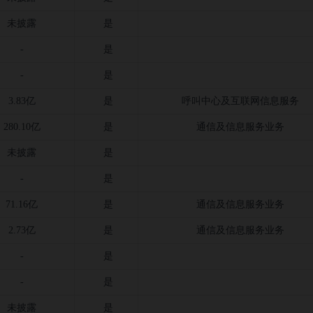
未披露
是
-
是
-
是
3.83亿
是
呼叫中心及互联网信息服务
280.10亿
是
通信及信息服务业务
未披露
是
-
是
71.16亿
是
通信及信息服务业务
2.73亿
是
通信及信息服务业务
-
是
-
是
未披露
是