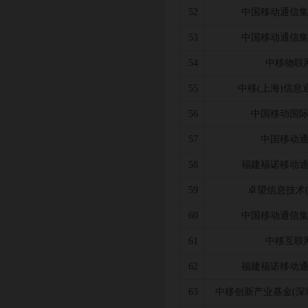
52
中国移动通信
53
中国移动通信
54
中移物联
55
中移(上海)信
56
中国移动国
57
中国移动
58
福建福诺移动
59
卓望信息技术
60
中国移动通信
61
中移互联
62
福建福诺移动
63
中移创新产业基金(深