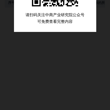
序号
序号
最新公告日期
最新公告日期
最新进度
最新进度
标的公司名称
标的公司名称
标的所属
标的所属
公司并购事件
请扫码关注中商产业研究院公众号
募集资金投向
可免费查看完整内容
公司公告信息