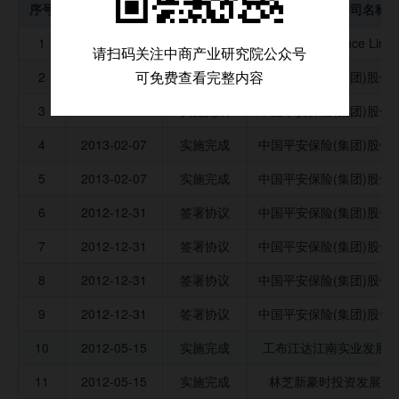
序号
序号
最新公告日期
最新公告日期
最新进度
最新进度
标的公司名称
标的公司名称
公司并购事件
1
2015-10-29
实施完成
Gem Alliance Limit
请扫码关注中商产业研究院公众号
募集资金投向
2
2013-02-07
实施完成
中国平安保险(集团)股份
可免费查看完整内容
公司公告信息
3
2013-02-07
实施完成
中国平安保险(集团)股份
4
2013-02-07
实施完成
中国平安保险(集团)股份
5
2013-02-07
实施完成
中国平安保险(集团)股份
6
2012-12-31
签署协议
中国平安保险(集团)股份
7
2012-12-31
签署协议
中国平安保险(集团)股份
8
2012-12-31
签署协议
中国平安保险(集团)股份
9
2012-12-31
签署协议
中国平安保险(集团)股份
10
2012-05-15
实施完成
工布江达江南实业发展
11
2012-05-15
实施完成
林芝新豪时投资发展有