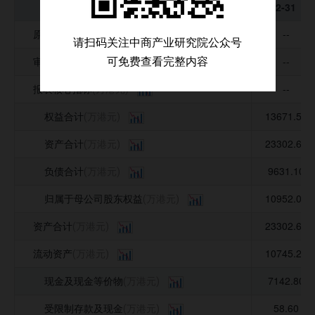
科目\年度
科目\年度
2025-12-31
2025-12-31
公司并购事件
原始货币
--
(万港元)
请扫码关注中商产业研究院公众号
募集资金投向
审计意见
--
可免费查看完整内容
(万港元)
公司公告信息
报表核心指标
--
(万港元)
权益合计
13671.50
(万港元)
资产合计
23302.60
(万港元)
负债合计
9631.10
(万港元)
归属于母公司股东权益
10952.00
(万港元)
资产合计
23302.60
(万港元)
流动资产
10745.20
(万港元)
现金及现金等价物
7142.80
(万港元)
受限制存款及现金
58.60
(万港元)