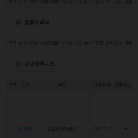
序号
姓名
职务
任职日期
任职终止日
性别
学历
出生日期
薪酬（
公司并购事件
募集资金投向
监事会成员
公司公告信息
序号
姓名
职务
任职日期
任职终止日
性别
学历
出生日期
薪酬（
高级管理人员
序号
姓名
职务
任职日期
任职终止日
陈顺清
1
独立非执行董事
2022-07-27
今