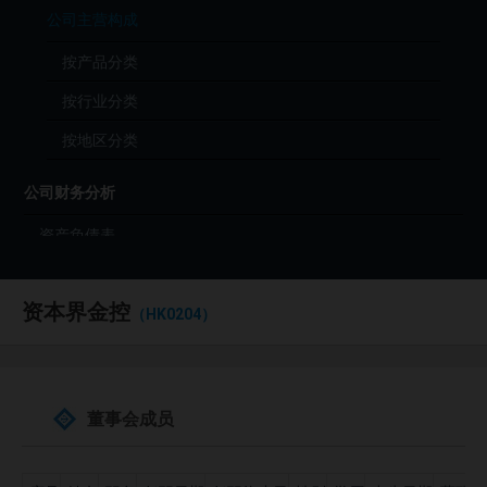
公司主营构成
按产品分类
按行业分类
按地区分类
公司财务分析
资产负债表
利润表
资本界金控
现金流量表
（HK0204）
财务分析（年度）
财务分析（季度）
董事会成员
财报原始文件（PDF）
公司投资分析