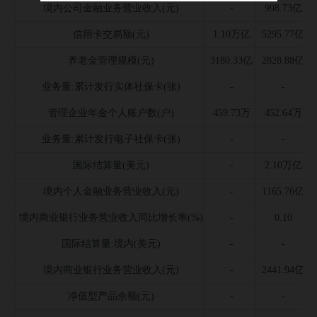
境内公司金融业务营业收入(元)
-
998.73亿
信用卡交易额(元)
1.10万亿
5295.77亿
养老金管理规模(元)
3180.33亿
2828.88亿
业务量:累计发行实体社保卡(张)
-
-
管理企业年金个人账户数(户)
459.73万
452.64万
业务量:累计发行电子社保卡(张)
-
-
国际结算量(美元)
-
2.10万亿
境内个人金融业务营业收入(元)
-
1165.76亿
境内商业银行业务营业收入同比增长率(%)
-
0.10
国际结算量:境内(美元)
-
-
境内商业银行业务营业收入(元)
-
2441.94亿
净值型产品余额(元)
-
-