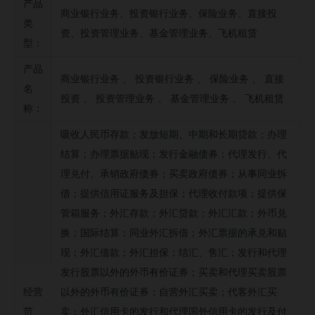
产品
商业银行业务、投资银行业务、保险业务、直接投
公司并购事件
类
资、投资管理业务、基金管理业务、飞机租赁
募集资金投向
型：
公司公告信息
产品
商业银行业务 、 投资银行业务 、 保险业务 、 直接
名
投资 、 投资管理业务 、 基金管理业务 、 飞机租赁
称：
吸收人民币存款；发放短期、中期和长期贷款；办理
结算；办理票据贴现；发行金融债券；代理发行、代
理兑付、承销政府债券；买卖政府债券；从事同业拆
借；提供信用证服务及担保；代理收付款项；提供保
管箱服务；外汇存款；外汇贷款；外汇汇款；外币兑
换；国际结算；同业外汇拆借；外汇票据的承兑和贴
现；外汇借款；外汇担保；结汇、售汇；发行和代理
发行股票以外的外币有价证券；买卖和代理买卖股票
经营
以外的外币有价证券；自营外汇买卖；代客外汇买
范
卖；外汇信用卡的发行和代理国外信用卡的发行及付