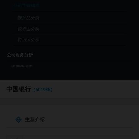
公司主营构成
按产品分类
按行业分类
按地区分类
公司财务分析
资产负债表
利润表
中国银行
现金流量表
（601988）
财务分析（年度）
财务分析（季度）
主营介绍
财报原始文件（PDF）
公司投资分析