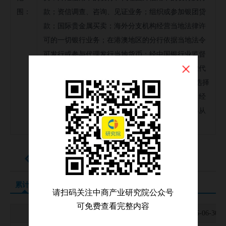
围：
款；资信调查、咨询、见证业务；组织或参加银团贷
款；国际贵金属买卖；海外分支机构经营当地法律许
可的一切银行业务；在港澳地区的分行依据当地法令
可发行或参与代理发行当地货币；经中国银行业监督
管理委员会等监管部门批准的其他业务；保险兼业代
理（有效期至2021年8月21日）。（企业依法自主选择
经营项目，开展经营活动；依法须经批准的项目，经
相关部门批准后依批准的内容开展经营活动；不得从
事本市产业政策禁止和限制类项目的经营活动。）
运营业务数据
累计值
期末值
请扫码关注中商产业研究院公众号
可免费查看完整内容
业务名称
2025-12-31
2025-06-30
2