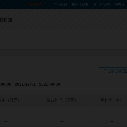
研究报告
产业规划
商业计划书
可行性报告
报告库
据新闻
招股书查询
宏观数据
资金投向查询
产销数据
贸易数据
导出到EXCEL
企业数据
-06-30
2021-12-31
2021-06-30
成本（万元）
营业利润（万元）
毛利率（%）
--
--
--
--
--
--