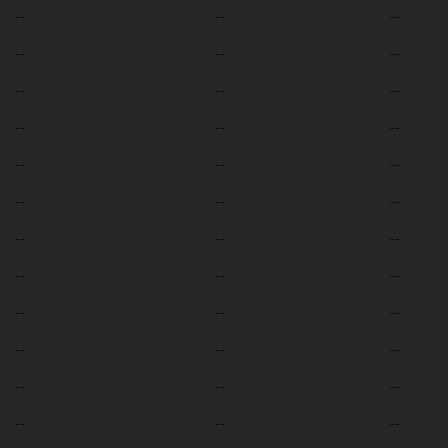
--
--
--
--
--
--
--
--
--
--
--
--
--
--
--
--
--
--
--
--
--
--
--
--
--
--
--
--
--
--
--
--
--
--
--
--