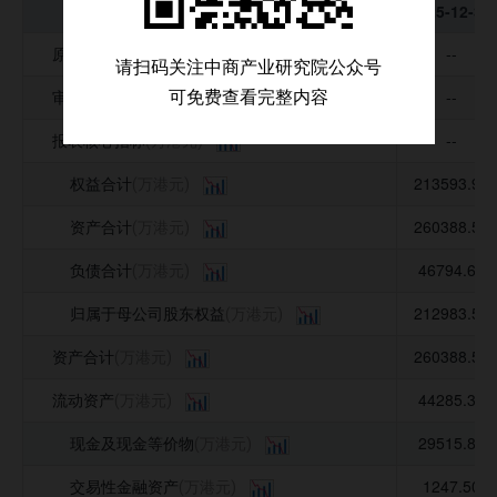
科目\年度
科目\年度
2025-12-31
2025-12-31
公司并购事件
原始货币
--
(万港元)
请扫码关注中商产业研究院公众号
募集资金投向
审计意见
--
可免费查看完整内容
(万港元)
公司公告信息
报表核心指标
--
(万港元)
权益合计
213593.90
(万港元)
资产合计
260388.50
(万港元)
负债合计
46794.60
(万港元)
归属于母公司股东权益
212983.50
(万港元)
资产合计
260388.50
(万港元)
流动资产
44285.30
(万港元)
现金及现金等价物
29515.80
(万港元)
交易性金融资产
1247.50
(万港元)