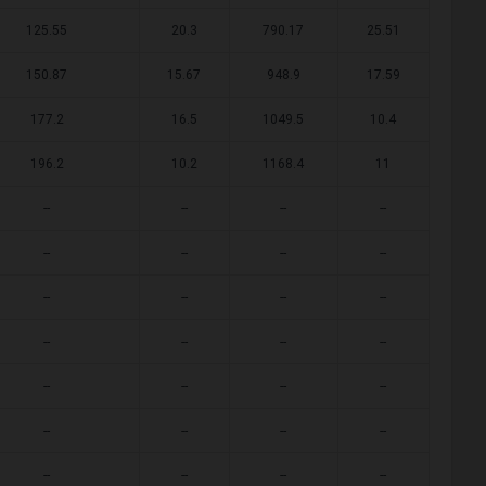
125.55
20.3
790.17
25.51
150.87
15.67
948.9
17.59
177.2
16.5
1049.5
10.4
196.2
10.2
1168.4
11
--
--
--
--
--
--
--
--
--
--
--
--
--
--
--
--
--
--
--
--
--
--
--
--
--
--
--
--