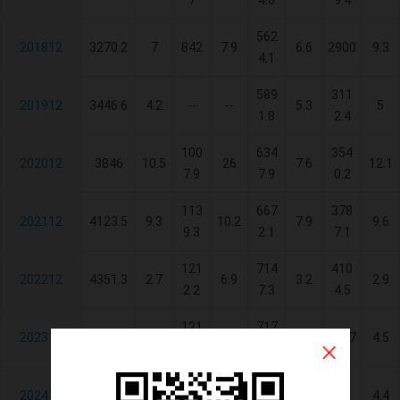
7
4.6
9.4
562
201812
3270.2
7
842
7.9
6.6
2900
9.3
4.1
589
311
201912
3446.6
4.2
--
--
5.3
5
1.8
2.4
100
634
354
202012
3846
10.5
26
7.6
12.1
7.9
7.9
0.2
113
667
378
202112
4123.5
9.3
10.2
7.9
9.6
9.3
2.1
7.1
121
714
410
202212
4351.3
2.7
6.9
3.2
2.9
2.2
7.3
4.5
121
717
202312
4456.7
4
0.3
3
4257
4.5
8.1
8.9
130
747
451
202412
4564
1.6
6
3
4.4