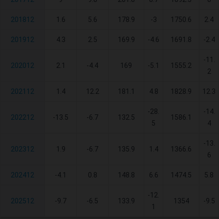
201812
1.6
5.6
178.9
-3
1750.6
2.4
201912
4.3
2.5
169.9
-4.6
1691.8
-2.4
-11.
202012
2.1
-4.4
169
-5.1
1555.2
2
202112
1.4
12.2
181.1
4.8
1828.9
12.3
-28.
-14.
202212
-13.5
-6.7
132.5
1586.1
5
4
-13.
202312
1.9
-6.7
135.9
1.4
1366.6
6
202412
-4.1
0.8
148.8
6.6
1474.5
5.8
-12.
202512
-9.7
-6.5
133.9
1354
-9.5
1