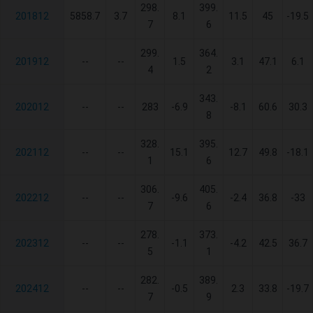
298.
399.
201812
5858.7
3.7
8.1
11.5
45
-19.5
7
6
299.
364.
201912
--
--
1.5
3.1
47.1
6.1
4
2
343.
202012
--
--
283
-6.9
-8.1
60.6
30.3
8
328.
395.
202112
--
--
15.1
12.7
49.8
-18.1
1
6
306.
405.
202212
--
--
-9.6
-2.4
36.8
-33
7
6
278.
373.
202312
--
--
-1.1
-4.2
42.5
36.7
5
1
282.
389.
202412
--
--
-0.5
2.3
33.8
-19.7
7
9