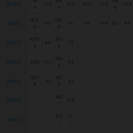
7187.
441.
192.
201412
10.9
12.5
47.2
10.3
10.4
4
9
4
7872.
500.
201512
9.3
14
54
14.4
211
9.9
5
9
8559.
537.
201612
8.6
7.9
--
--
--
--
5
5
565.
201712
9056
10.1
9.3
--
--
--
--
2
7011.
425.
201812
4.3
4.3
--
--
--
--
9
9
462.
201912
--
--
10.8
--
--
--
--
7
417.
-11.
202012
--
--
--
--
--
--
7
1