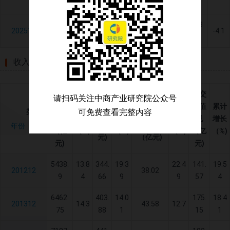
5.6
5.7
0.3
129
729
433
202512
4472.7
-2
-1.2
-2.7
-4.1
1.4
7.7
9.6
收入利润
主营
应交
请扫码关注中商产业研究院公众号
利润
主营业务
业务
累计
累计
累计
增值
累计
可免费查看完整内容
类别
总额
税金及附
收入
增长
增长
增长
税
增长
（亿
加
年份
（亿
（%)
（%)
（%)
（亿
（%)
元)
（亿元)
元)
元)
5438.
13.8
344.
19.3
22.4
141.
19.5
201212
38.02
9
4
66
9
9
57
4
6462.
403.
14.0
175.
18.4
201312
14.3
43.58
12.7
75
88
1
15
1