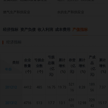
燃气生产和供应业
水的生产和供应业
经济指标
资产负债
收入利润
成本费用
产值指标
经济指标
亏损
产成
企业
亏损企
累计
存货
累计
累计
类别
总额
品
数量
业数
增长
（亿
增长
增长
（亿
（亿
年份
（个)
（个)
（%)
元)
（%)
（%)
元)
元)
521.
189.
201212
4412
485
16.75
19.73
8.28
7.37
16
56
631.
229.
201312
4716
513
17.7
13.1
12.98
15.17
55
43