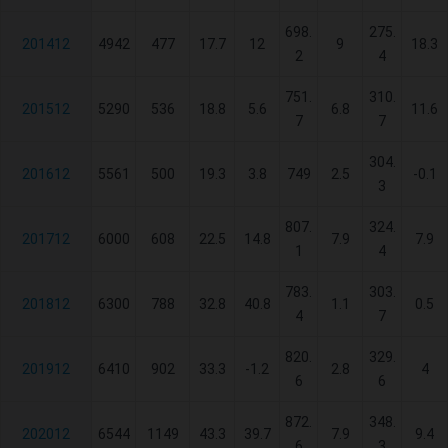
698.
275.
201412
4942
477
17.7
12
9
18.3
2
4
751.
310.
201512
5290
536
18.8
5.6
6.8
11.6
7
7
304.
201612
5561
500
19.3
3.8
749
2.5
-0.1
3
807.
324.
201712
6000
608
22.5
14.8
7.9
7.9
1
4
783.
303.
201812
6300
788
32.8
40.8
1.1
0.5
4
7
820.
329.
201912
6410
902
33.3
-1.2
2.8
4
6
6
872.
348.
202012
6544
1149
43.3
39.7
7.9
9.4
6
3