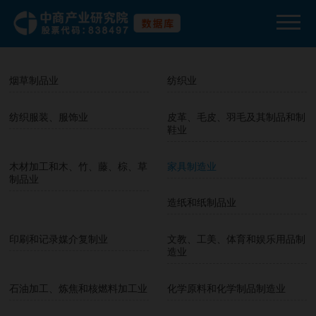
其他采矿业
农副食品加工业
食品制造业
酒、饮料和精制茶制造业
烟草制品业
纺织业
纺织服装、服饰业
皮革、毛皮、羽毛及其制品和制
鞋业
木材加工和木、竹、藤、棕、草
家具制造业
制品业
造纸和纸制品业
印刷和记录媒介复制业
文教、工美、体育和娱乐用品制
造业
石油加工、炼焦和核燃料加工业
化学原料和化学制品制造业