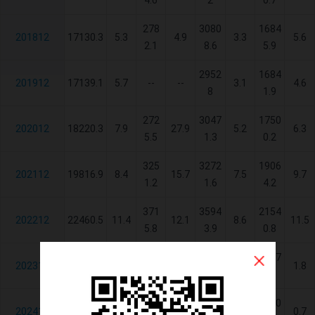
4.6
2
0.7
278
3080
1684
201812
17130.3
5.3
4.9
3.3
5.6
2.1
8.6
5.9
2952
1684
201912
17139.1
5.7
--
--
3.1
4.6
8
1.9
272
3047
1750
202012
18220.3
7.9
27.9
5.2
6.3
5.5
1.3
0.2
325
3272
1906
202112
19816.9
8.4
15.7
7.5
9.7
1.2
1.6
4.2
371
3594
2154
202212
22460.5
11.4
12.1
8.6
11.5
5.8
3.9
0.8
392
3566
2217
202312
22397.8
0.1
6.5
0.1
1.8
1.2
1.5
5.8
399
3636
2250
202412
22671.2
1.4
2.6
1.7
0.7