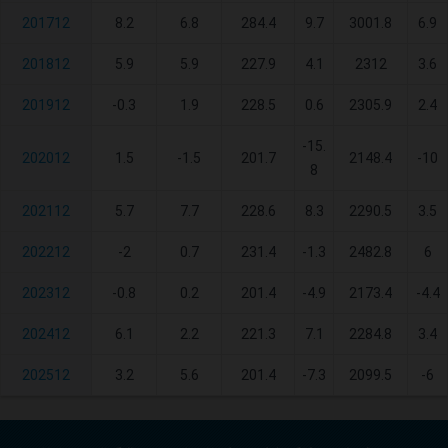
201712
8.2
6.8
284.4
9.7
3001.8
6.9
201812
5.9
5.9
227.9
4.1
2312
3.6
201912
-0.3
1.9
228.5
0.6
2305.9
2.4
-15.
202012
1.5
-1.5
201.7
2148.4
-10
8
202112
5.7
7.7
228.6
8.3
2290.5
3.5
202212
-2
0.7
231.4
-1.3
2482.8
6
202312
-0.8
0.2
201.4
-4.9
2173.4
-4.4
202412
6.1
2.2
221.3
7.1
2284.8
3.4
202512
3.2
5.6
201.4
-7.3
2099.5
-6