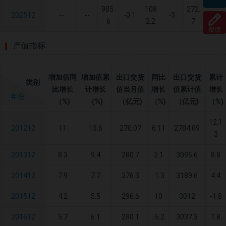
985.
108
272.
202512
--
--
-0.1
-3
-5.7
6
2.2
7
产值指标
增加值同
增加值累
出口交货
同比
出口交货
累计
类别
比增长
计增长
值当月值
增长
值累计值
增长
年份
（%)
（%)
（亿元)
（%)
（亿元)
（%)
12.1
201212
11
13.6
270.07
6.11
2784.89
3
201312
8.3
9.4
280.7
2.1
3095.6
8.8
201412
7.9
7.7
276.3
-1.3
3189.6
4.4
201512
4.2
5.5
296.6
10
3012
-1.8
201612
5.7
6.1
280.1
-5.2
3037.3
1.8