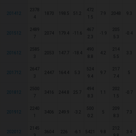
2378
472
201412
1870
198.5
51.2
7.9
2048
9.3
4
1.5
2489
467
205
201512
2074
179.4
-11.6
-1.9
-0.4
7
2.3
5.3
2585
490
214
201612
2053
147.7
-18.4
4.2
3.3
3
8.8
5.5
2647
524
217
201712
2447
164.4
5.3
9.7
5
3
9.4
7.4
2500
494
202
201812
3416
244.8
25.7
1.1
-0.7
7
8.3
1.5
2240
500
209
201912
3406
249.9
-3.2
5
7.3
1
0.2
8.3
2145
212
202012
3604
226
-6.1
5421
9.8
3.4
3
9.8