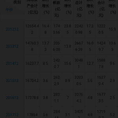
类别
帐款
总计
合计
产合计
增长
增长
增长
增长
（亿
（亿
（亿
年份
（亿元)
（%)
（%)
（%)
（%)
元)
元)
元)
12654.4
16.4
174
23.8
2242
17.2
1222
201212
15.9
2
8
3.66
5
0.98
5
0.5
14760.3
13.7
205
2667
16.0
1424
13.6
201312
13.8
8
3
6.08
6.39
5
9.7
3
242
3048
1588
201412
16237.7
8.5
15.6
12.7
9.6
0.7
1
7.8
262
3203
1627
201512
16704.2
3.6
8.9
5.6
2.9
2.9
0.6
0.4
283
3376
1677
201612
17378.8
3.8
7
4.8
2.5
1.1
4.2
3.5
284
3405
1719
201712
17854
5.6
3.1
4.8
5.2