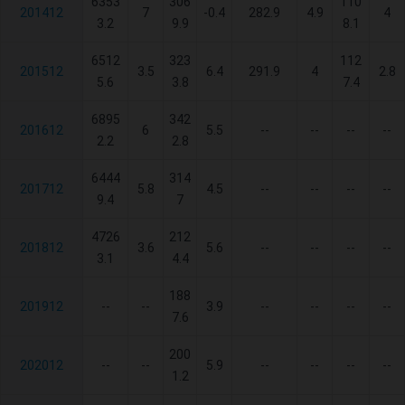
6353
306
110
201412
7
-0.4
282.9
4.9
4
3.2
9.9
8.1
6512
323
112
201512
3.5
6.4
291.9
4
2.8
5.6
3.8
7.4
6895
342
201612
6
5.5
--
--
--
--
2.2
2.8
6444
314
201712
5.8
4.5
--
--
--
--
9.4
7
4726
212
201812
3.6
5.6
--
--
--
--
3.1
4.4
188
201912
--
--
3.9
--
--
--
--
7.6
200
202012
--
--
5.9
--
--
--
--
1.2