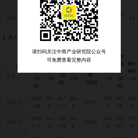
8.2
6.5
1.6
424
3760
2370
202512
23902.5
5.2
6.4
3.3
4.7
2.1
8.7
5.4
收入利润
请扫码关注中商产业研究院公众号
主营
应交
可免费查看完整内容
利润
主营业务
业务
累计
累计
累计
增值
累计
类别
总额
税金及附
收入
增长
增长
增长
税
增长
（亿
加
年份
（亿
（%)
（%)
（%)
（亿
（%)
元)
（亿元)
元)
元)
5134
20.5
267
20.6
19.4
891.
23.8
201212
234.17
1.89
6
1.51
4
7
15
8
5949
14.3
310
14.3
14.4
107
19.1
201312
272.34
7.12
5
5.32
6
4
9.7
4