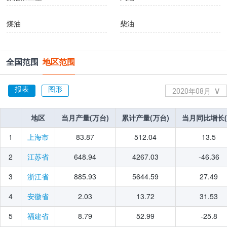
煤油
柴油
燃料油
石脑油
全国范围
地区范围
液化石油气
石油焦
报表
图形
∨
2020年08月
石油沥青
焦炭
2026年07月
地区
地区
当月产量(万台)
当月产量(万台)
累计产量(万台)
累计产量(万台)
当月同比增长(
当月同比增长(
2026年06月
发电量
火力发电量
2026年05月
1
83.87
512.04
13.5
上海市
2026年04月
水力发电量
核能发电量
2
648.94
4267.03
-46.36
江苏省
2026年03月
3
885.93
5644.59
27.49
浙江省
风力发电量
太阳能发电量
2026年02月
4
2.03
13.72
31.53
安徽省
2026年01月
煤气
2025年12月
5
8.79
52.99
-25.8
福建省