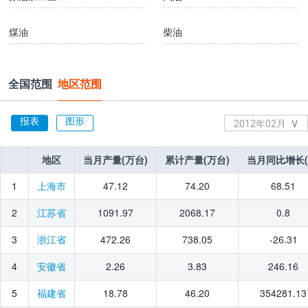
煤油
柴油
燃料油
石脑油
全国范围
地区范围
液化石油气
石油焦
报表
图形
∨
2012年02月
石油沥青
焦炭
2026年07月
地区
地区
当月产量(万台)
当月产量(万台)
累计产量(万台)
累计产量(万台)
当月同比增长(
当月同比增长(
2026年06月
发电量
火力发电量
2026年05月
1
47.12
74.20
68.51
上海市
2026年04月
水力发电量
核能发电量
2
1091.97
2068.17
0.8
江苏省
2026年03月
3
472.26
738.05
-26.31
浙江省
风力发电量
太阳能发电量
2026年02月
4
2.26
3.83
246.16
安徽省
2026年01月
煤气
2025年12月
5
18.78
46.20
354281.13
福建省